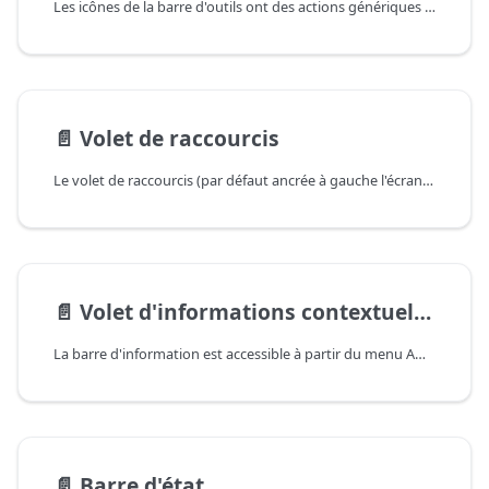
Les icônes de la barre d'outils ont des actions génériques dont le résultat dépend de la fenêtre courante.
📄️
Volet de raccourcis
Le volet de raccourcis (par défaut ancrée à gauche l'écran) comporte plusieurs onglets de raccourcis classés par catégorie.
📄️
Volet d'informations contextuelles
La barre d'information est accessible à partir du menu Affichage/Barre d'informations. Cette barre latérale positionnable, s'affiche par défaut à droite de la fenêtre Gestimum.
📄️
Barre d'état