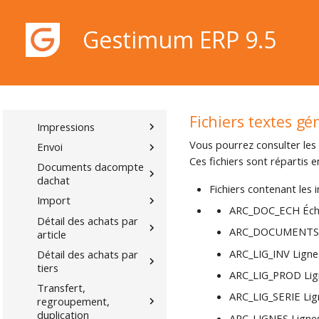
Documents dachat
Gestimum ERP 9.5
Nouveau document
dachat
Liste des documents
dachat
Document dachat
Gestimum ERP 9.5
Fichiers textes gé
Impressions
Vous pourrez consulter les 
Envoi
Ces fichiers sont répartis e
Documents dacompte
dachat
Fichiers contenant les
Import
ARC_DOC_ECH Éché
Détail des achats par
ARC_DOCUMENTS En
article
ARC_LIG_INV Lignes
Détail des achats par
tiers
ARC_LIG_PROD Lign
Transfert,
ARC_LIG_SERIE Lign
regroupement,
duplication
ARC_LIGNES Lignes