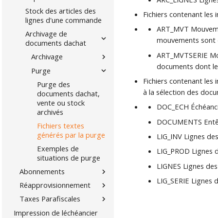
Stock des articles des
Fichiers contenant les
lignes d'une commande
ART_MVT Mouvement
Archivage de
mouvements sont de
documents dachat
ART_MVTSERIE Mouv
Archivage
documents dont les
Purge
Fichiers contenant les
Purge des
à la sélection des docu
documents dachat,
vente ou stock
DOC_ECH Échéanci
archivés
DOCUMENTS Entête
Fichiers textes
générés par la purge
LIG_INV Lignes des 
Exemples de
LIG_PROD Lignes d
situations de purge
LIGNES Lignes des
Abonnements
LIG_SERIE Lignes d
Réapprovisionnement
Taxes Parafiscales
Impression de léchéancier