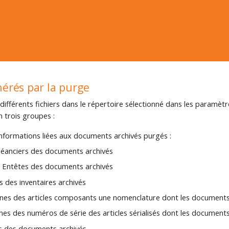
nérés par la purge
différents fichiers dans le répertoire sélectionné dans les paramètre
n trois groupes :
 informations liées aux documents archivés purgés :
anciers des documents archivés
têtes des documents archivés
 des inventaires archivés
es des articles composants une nomenclature dont les documents
es des numéros de série des articles sérialisés dont les documents
 des documents archivés