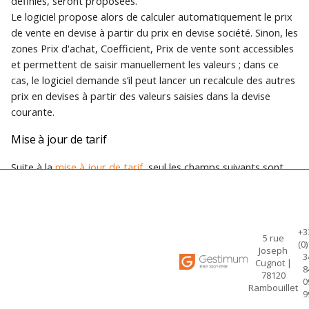
définies, seront proposées.
Le logiciel propose alors de calculer automatiquement le prix
de vente en devise à partir du prix en devise société. Sinon, les
zones Prix d'achat, Coefficient, Prix de vente sont accessibles
et permettent de saisir manuellement les valeurs ; dans ce
cas, le logiciel demande s’il peut lancer un recalcule des autres
prix en devises à partir des valeurs saisies dans la devise
courante.
Mise à jour de tarif
Suite à la
mise à jour de tarif
, seul les champs suivants sont
modifiables :
Nouveau prix d’achat (ART_N_ACH),
Nouveau coefficient (ART_N_COEF),
+3
5 rue
(0)
Joseph
Nouveau prix de vente (ART_N_VTE),
3
Cugnot |
8
Date de mise à jour (ART_DT_NEW).
78120
0
Rambouillet
9
Et il est impossible de saisir dans les champs suivants :