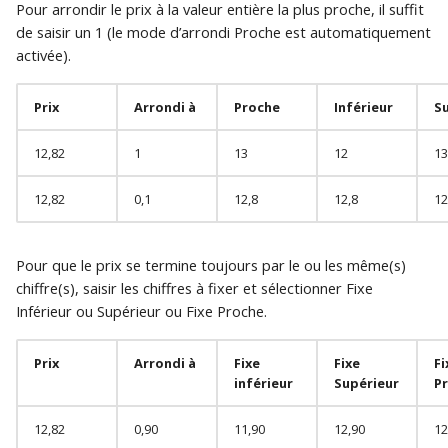
Pour arrondir le prix à la valeur entière la plus proche, il suffit
de saisir un 1 (le mode d’arrondi Proche est automatiquement
activée).
Prix
Arrondi à
Proche
Inférieur
S
12,82
1
13
12
13
12,82
0,1
12,8
12,8
12
Pour que le prix se termine toujours par le ou les même(s)
chiffre(s), saisir les chiffres à fixer et sélectionner Fixe
Inférieur ou Supérieur ou Fixe Proche.
Prix
Arrondi à
Fixe
Fixe
Fi
inférieur
Supérieur
P
12,82
0,90
11,90
12,90
12