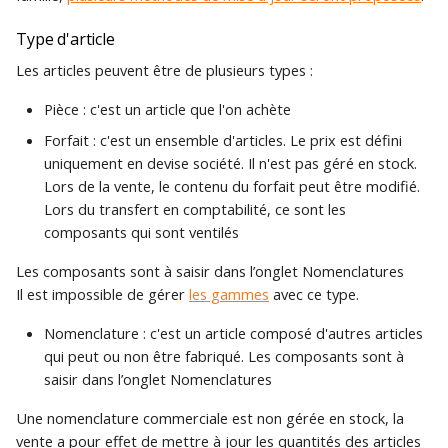
Archivage de
Prix de revient
Traduction des libellés
c
Type d'article
Création d'une base de
documents de vente
Piloter votre activité
Recherche
données Gestimum ERP
commerciale
Les articles peuvent être de plusieurs types :
h
Prix de revient
Glossaires
Familles de tiers
commercial
e
Pièce : c'est un article que l'on achète
Connexion à la base de
Personnalisation de
Comptabilité
données depuis un poste
Forfait : c'est un ensemble d'articles. Le prix est défini
Gestimum Comptabilité
Sous-familles de tiers
Coefficient
client
uniquement en devise société. Il n'est pas géré en stock.
Quitter
Lors de la vente, le contenu du forfait peut être modifié.
Règlements clients et
Prix de vente
Lors du transfert en comptabilité, ce sont les
Maintenance de la base
fournisseurs
composants qui sont ventilés
de données
Prix de vente en devise
Saisie décentralisée des
Les composants sont à saisir dans l’onglet Nomenclatures
temps
Mise à jour de tarif
Il est impossible de gérer
les gammes
avec ce type.
Nomenclature : c'est un article composé d'autres articles
Statistiques de vente
qui peut ou non être fabriqué. Les composants sont à
saisir dans l’onglet Nomenclatures
Stocks
Une nomenclature commerciale est non gérée en stock, la
Transfert comptable
vente a pour effet de mettre à jour les quantités des articles