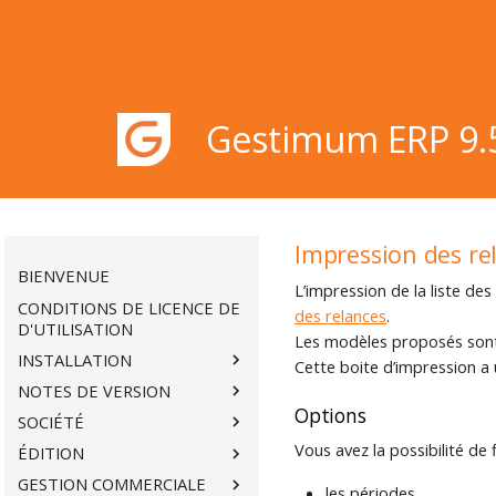
Gestimum ERP 9.
Gestimum ERP 9.5
Impression des re
BIENVENUE
L’impression de la liste des
CONDITIONS DE LICENCE DE
des relances
.
D'UTILISATION
Les modèles proposés sont
INSTALLATION
Cette boite d’impression 
NOTES DE VERSION
Options
SOCIÉTÉ
Vous avez la possibilité de fi
ÉDITION
GESTION COMMERCIALE
les périodes