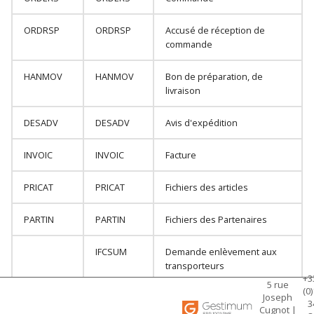
Création de familles
ImporterFournisseurs
d'articles
ORDRSP
ORDRSP
Accusé de réception de
commande
ImporterFraisBudgetesAffai
Création de
fournisseurs
HANMOV
HANMOV
Bon de préparation, de
ImporterFraisRealisesAffair
livraison
Création de glossaires
ImporterGlossaires
DESADV
DESADV
Avis d'expédition
Création de grilles de
ImporterGrillesTarifs
INVOIC
INVOIC
Facture
tarifs
ImporterImmobilisations
PRICAT
PRICAT
Fichiers des articles
Création
dimmobilisations
ImporterMainOeuvreBudget
PARTIN
PARTIN
Fichiers des Partenaires
Création de modes de
ImporterMainOeuvreRealise
IFCSUM
Demande enlèvement aux
règlements
transporteurs
+3
5 rue
ImporterModesReglements
(0)
Création de natures
Joseph
3
Cugnot |