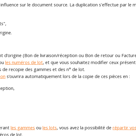
influence sur le document source. La duplication s'effectue par le
ts",
rigine.
r
 d’origine (Bon de livraison/réception ou Bon de retour ou Facture
ou
les numéros de lot
, et que vous souhaitez modifier ceux présents
ns de recopie des gammes et des n° de lot.
ion
s’ouvrira automatiquement lors de la copie de ces pièces en :
ception,
gérant
les gammes
ou
les lots
, vous avez la possibilité de
répartir vo
ros de lot.