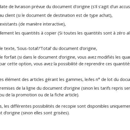
ate de livraison prévue du document d'origine (s'il s'agit d'un accu
u client (si le document de destination est de type achat),
nexistants (de manière interactive),
ement les quantités à copier (Si toutes les quantités sont à zéro al
de texte, ‘Sous-total’/’Total’ du document d’origine,
de forfait (si dans le document d’origine, vous avez modifiés les quan
par cette option, vous avez la possibilité de reprendre ces quantit
es élément des articles gérant les gammes, le/les n° de lot du docu
remises de la ligne du document d’origine (sinon les tarifs repris ser
 ou de la promotion ou de la fiche article).
s, les différentes possibilités de recopie sont disponibles uniqueme
d’origine (sinon elles sont grisées).