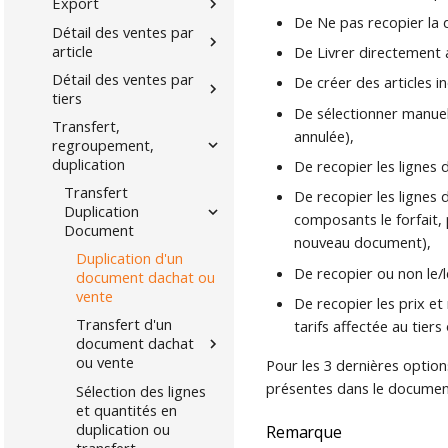
Export
De Ne pas recopier la d
Détail des ventes par
article
De Livrer directement a
Détail des ventes par
De créer des articles i
tiers
De sélectionner manuell
Transfert,
annulée),
regroupement,
duplication
De recopier les lignes 
Transfert
De recopier les lignes 
Duplication
composants le forfait, 
Document
nouveau document),
Duplication d'un
De recopier ou non le/l
document dachat ou
vente
De recopier les prix et 
Transfert d'un
tarifs affectée au tiers
document dachat
ou vente
Pour les 3 dernières option
présentes dans le document 
Sélection des lignes
et quantités en
duplication ou
Remarque
transfert