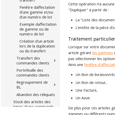
Cette opération n’a aucune 
Fenêtre daffectation
"Dupliquer" à partir de :
d'une gamme et/ou
d'un numéro de lot
La "Liste des documen
Exemple daffectation
L’entête de la pièce d’o
de gamme ou de
numéro de lot
Traitement particulie
Création d'un article
lors de la duplication
Lorsque sur votre document
ou du transfert
article gérant
les gammes
Transfert des
pas sélectionner les optio
commandes clients
Ainsi une
fenêtre d'affectat
Portefeuille des
Un Bon de livraison/ré
commandes clients
Regroupement de
Un Bon de retour,
BL
Une Facture,
Abandon des reliquats
Un Avoir.
Stock des articles des
lignes d'une commande
De plus pour ces articles 
Archivage de
gammes ou différents numé