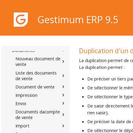
Gestion Commerciale
Articles
Gestimum ERP 9.5
Stocks
Tiers
Ventes
Menu VENTES
Gestimum ERP 9.5
Duplication d'un
Documents
Nouveau document de
La duplication permet de 
vente
La duplication permet :
Liste des documents
de vente
De préciser un tiers par
Document de vente
De sélectionner le mê
Impression
De sélectionner le type
Envoi
De saisir directement 
Documents dacompte
rien saisir),
de vente
De préciser la date de
Import
De sélectionner le dép