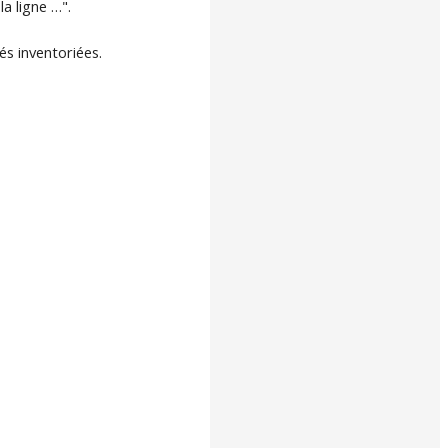
a ligne …".
s inventoriées.