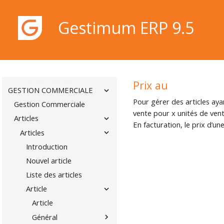
CONDITIONS DE LICENCE DE
D'UTILISATION
Gestimum ERP 9.5
INSTALLATION
NOTES DE VERSION
SOCIÉTÉ
ÉDITION
Gestimum ERP 9.5
Prix au
GESTION COMMERCIALE
Pour gérer des articles aya
Gestion Commerciale
vente pour x unités de vente
Articles
En facturation, le prix d’une
Articles
Introduction
Nouvel article
Liste des articles
Article
Article
Général