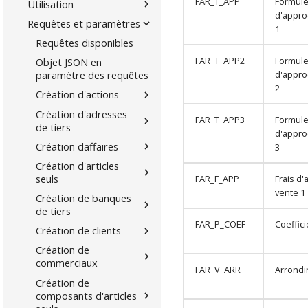
FAR_T_APP
Formule
Utilisation
d'appro
Requêtes et paramètres
1
Requêtes disponibles
FAR_T_APP2
Formule
Objet JSON en
d'appro
paramètre des requêtes
2
Création d'actions
Création d'adresses
FAR_T_APP3
Formule
de tiers
d'appro
Création daffaires
3
Création d'articles
seuls
FAR_F_APP
Frais d
vente 1
Création de banques
de tiers
FAR_P_COEF
Coeffici
Création de clients
Création de
commerciaux
FAR_V_ARR
Arrondir
Création de
composants d'articles