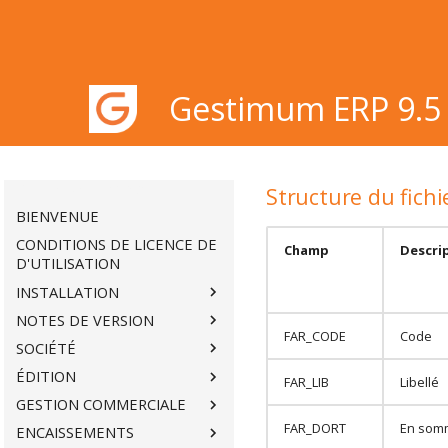
Gestimum ERP 9.5
Gestimum ERP 9.5
Structure du fichie
BIENVENUE
CONDITIONS DE LICENCE DE
Champ
Descri
D'UTILISATION
INSTALLATION
NOTES DE VERSION
FAR_CODE
Code
SOCIÉTÉ
ÉDITION
FAR_LIB
Libellé
GESTION COMMERCIALE
FAR_DORT
En som
ENCAISSEMENTS