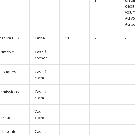
débit 
volum
Au vo
Au p
lature DEB
Texte
14
-
-
rimable
Case à
-
-
-
cocher
tistiques
Case à
cocher
ommissions
Case à
cocher
n
Case à
marque
cocher
 à la vente
Case à