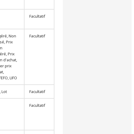
Facultatif
géré, Non
Facultatif
sé, Prix
n
ré, Prix
 d'achat,
er prix
at,
FEFO, LIFO
, Lot
Facultatif
Facultatif