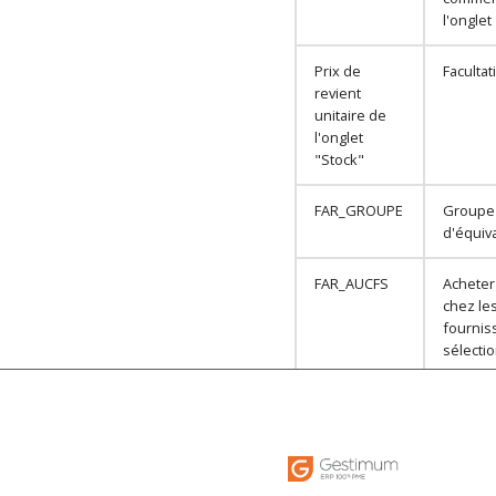
l'onglet
Prix de
Facultati
revient
unitaire de
l'onglet
"Stock"
FAR_GROUPE
Groupe
d'équiv
FAR_AUCFS
Achete
chez le
fournis
sélecti
FAR_TGAMME
Type d
XXX_...
Champ
personn