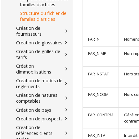
familles d'articles
Structure du fichier de
familles d'articles
Création de
fournisseurs
FAR_NII
Nomenc
Création de glossaires
Création de grilles de
FAR_NIMP
Non imp
tarifs
Création
dimmobilisations
FAR_NSTAT
Hors sta
Création de modes de
règlements
FAR_NCOM
Hors c
Création de natures
comptables
Création de pays
FAR_CONTRM
Géré e
Création de prospects
contre
Création de
références clients
FAR_INTV
Interdit
seules