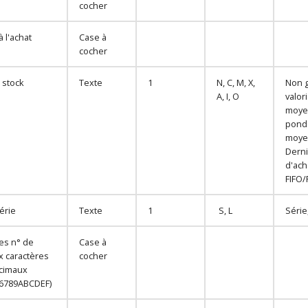
cocher
à l'achat
Case à
cocher
 stock
Texte
1
N, C, M, X,
Non 
A, I, O
valori
moye
pondé
moyen
Derni
d'ach
FIFO/
érie
Texte
1
S, L
Série
les n° de
Case à
x caractères
cocher
cimaux
6789ABCDEF)