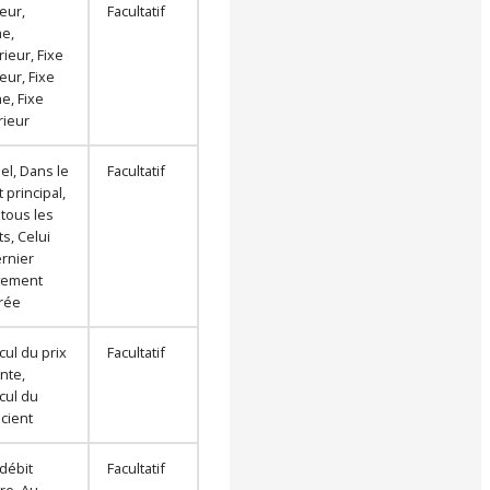
ieur,
Facultatif
e,
ieur, Fixe
ieur, Fixe
e, Fixe
rieur
l, Dans le
Facultatif
 principal,
tous les
s, Celui
rnier
ement
rée
cul du prix
Facultatif
nte,
cul du
icient
 débit
Facultatif
ire, Au