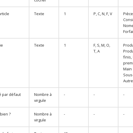
rticle
Texte
1
P, C, N, F, V
Pièce
Cons
Nome
Forfai
ie
Texte
1
F, S, M, O,
Produ
T, A
Produ
finis
premi
Main 
Sous-
Autre
é par défaut
Nombre à
-
-
-
virgule
bien ?
Nombre à
-
-
-
virgule