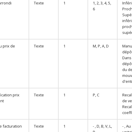
arrondi
Texte
1
1, 2, 3, 4, 5,
Infér
6
Proch
Supér
infér
proch
supé
u prix de
Texte
1
M, P, A, D
Manue
dépôt
Dans 
dépôt
du de
mouv
d'ent
ication prix
Texte
1
P, C
Recal
ent
de ve
Recal
coeff
 facturation
Texte
1
- , D, B, V, L,
- , Au
P
unita