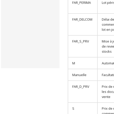
FAR_PERIMA
Lot pér
FAR_DELCOM
Délai d
commerc
lot en j
FAR_S_PRV
Mise à j
de revi
stocks
M
Automa
Manuelle
Facultati
FAR_D_PRV
Prix de 
les doc
vente
S
Prix de 
commerc