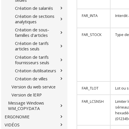
Création de salariés
FAR_INTA
Interdit 
Création de sections
analytiques
Création de sous-
FAR_STOCK
Type de
familles d'articles
Création de tarifs
articles seuls
Création de tarifs
fournisseurs seuls
Création dutilisateurs
Création de villes
Version du web service
FAR_TLOT
Lot ou s
Version de lERP
FAR_LCSNSH
Limiter 
Message Windows
sérieau
WM_COPYDATA
hexadé
ERGONOMIE
(012345
VIDÉOS