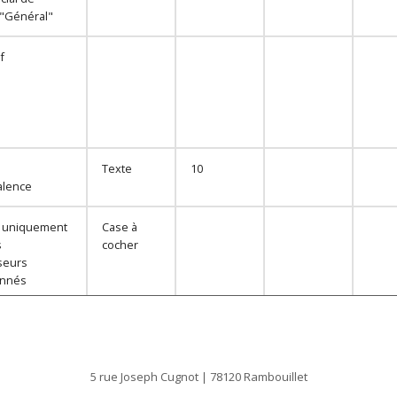
 "Général"
f
Texte
10
alence
r uniquement
Case à
s
cocher
seurs
onnés
e gamme
Texte
10
s
5 rue Joseph Cugnot | 78120 Rambouillet
alisés