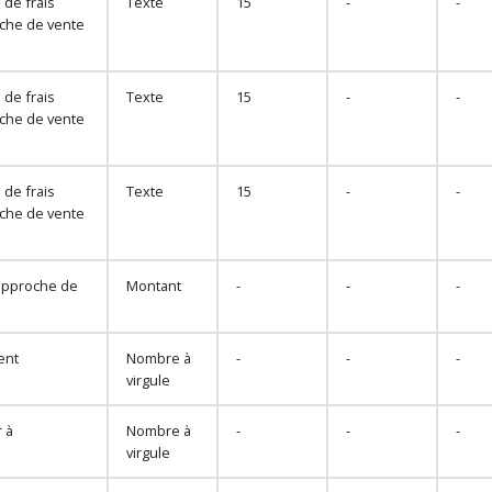
 de frais
Texte
15
-
-
che de vente
 de frais
Texte
15
-
-
che de vente
 de frais
Texte
15
-
-
che de vente
'approche de
Montant
-
-
-
ent
Nombre à
-
-
-
virgule
 à
Nombre à
-
-
-
virgule