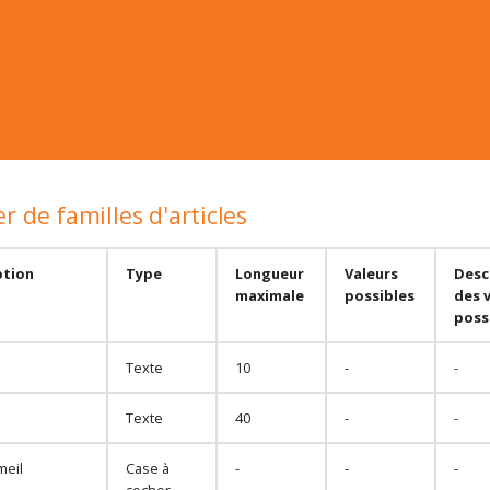
r de familles d'articles
ption
Type
Longueur
Valeurs
Desc
maximale
possibles
des 
poss
Texte
10
-
-
Texte
40
-
-
meil
Case à
-
-
-
cocher