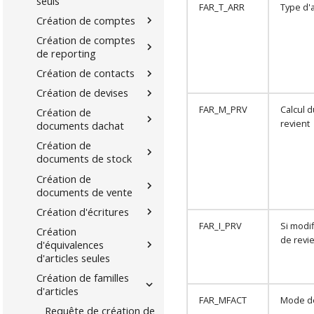
seuls
FAR_T_ARR
Type d'
Création de comptes
Création de comptes
de reporting
Création de contacts
Création de devises
FAR_M_PRV
Calcul d
Création de
revient
documents dachat
Création de
documents de stock
Création de
documents de vente
Création d'écritures
FAR_I_PRV
Si modif
Création
de revi
d'équivalences
d'articles seules
Création de familles
d'articles
FAR_MFACT
Mode de
Requête de création de