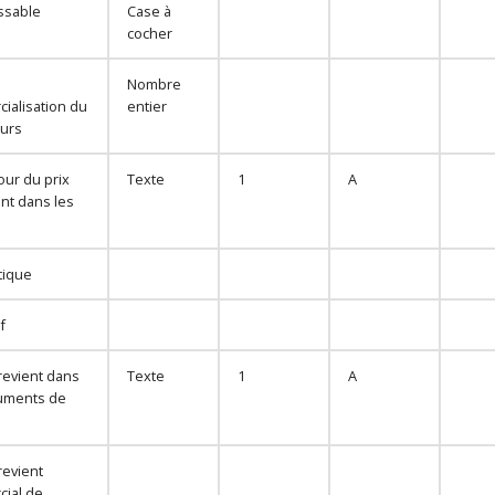
issable
Case à
cocher
e
Nombre
ialisation du
entier
ours
our du prix
Texte
1
A
ent dans les
tique
f
revient dans
Texte
1
A
uments de
revient
ial de