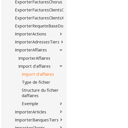
ExporterFacturesChorus
ExporterFacturesClientsCSV
ExporterFacturesClientsXML
ExporterRequeteBaseDonnees
ImporterActions
ImporterAdressesTiers
ImporterAffaires
ImporterAffaires
Import d'affaires
Import d'affaires
Type de fichier
Structure du fichier
daffaires
Exemple
ImporterArticles
ImporterBanquesTiers
ImporterClients