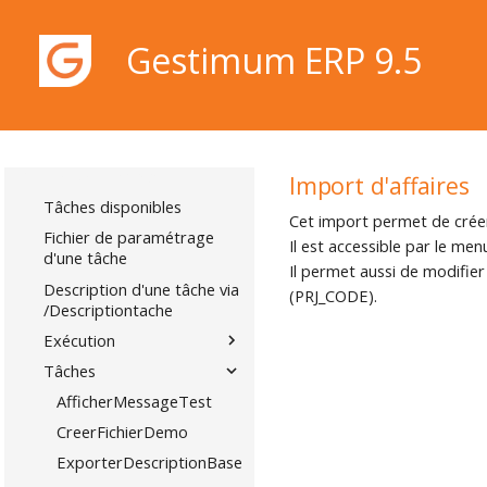
?
G-CHANGE
Gestimum ERP 9.5
Présentation
Imports et Exports
Tâches en ligne de
commande
Présentation
Gestimum ERP 9.5
Import d'affaires
Tâches disponibles
Cet import permet de créer
Fichier de paramétrage
Il est accessible par le m
d'une tâche
Il permet aussi de modifier 
Description d'une tâche via
(PRJ_CODE).
/Descriptiontache
Exécution
Tâches
AfficherMessageTest
CreerFichierDemo
ExporterDescriptionBaseDonnees