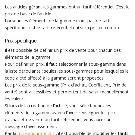
Archivage de
Les articles gérant les gammes ont un tarif référentiel. C’est le
Traduction des libellés
c
Création d'une base de
documents de vente
Piloter votre activité
Recherche
prix de base de l’article.
données Gestimum ERP
Lorsque les éléments de la gamme n’ont pas de tarif
commerciale
h
Glossaires
spécifique c’est le tarif référentiel qui sera pris en compte.
Familles de tiers
e
Connexion à la base de
Personnalisation de
Comptabilité
Prix spécifique
données depuis un poste
Gestimum Comptabilité
Sous-familles de tiers
client
Il est possible de définir un prix de vente pour chacun des
Quitter
éléments de la gamme.
Règlements clients et
Maintenance de la base
Pour définir un prix, il faut sélectionner la sous-gamme dans
fournisseurs
de données
la liste déroulante : seules les sous-gammes pour lesquelles le
code a été affecté à la gamme seront proposées.
Saisie décentralisée des
Les prix de la sous-gamme (Prix d'achat, Coefficient, Prix de
temps
vente) sont accessibles et permettent de saisir manuellement
les valeurs.
Statistiques de vente
Si lors de la création de l’article, vous sélectionnez les
éléments de la gamme avant d’avoir renseigner les prix
Stocks
d’achat et de vente du tarif référentiel, vous aurez un
message d’avertissement.
Transfert comptable
Par la
mise à jour de tarif
, il est possible de modifier les tarifs