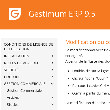
Gestimum ERP 9.5
BIENVENUE
Gestimum ERP 9.5
Modification ou c
CONDITIONS DE LICENCE DE
D'UTILISATION
La modification/ouverture 
enregistré.
INSTALLATION
A partir de la "Liste des d
NOTES DE VERSION
SOCIÉTÉ
Double-clic sur la lig
ÉDITION
Clic sur l’icône "Ouvrir"
GESTION COMMERCIALE
Raccourci clavier Ctrl +
Gestion Commerciale
Ouvrir à partir du men
Articles
La modification d’un docume
Stocks