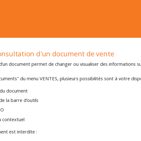
onsultation d'un document de vente
d’un document permet de changer ou visualiser des informations s
ocuments" du menu VENTES, plusieurs possibilités sont à votre dispo
ne du document
 de la barre d’outils
 O
u contextuel
nt est interdite :