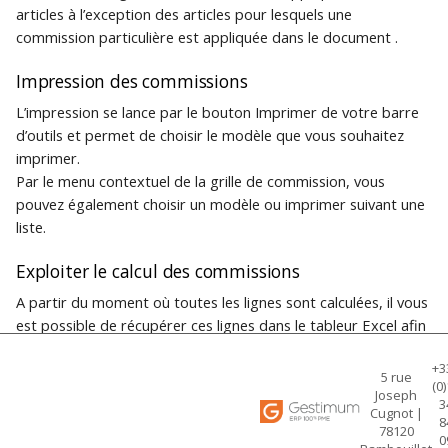
articles à l’exception des articles pour lesquels une
commission particulière est appliquée dans le document .
Impression des commissions
L’impression se lance par le bouton Imprimer de votre barre
d’outils et permet de choisir le modèle que vous souhaitez
imprimer.
Par le menu contextuel de la grille de commission, vous
pouvez également choisir un modèle ou imprimer suivant une
liste.
Exploiter le calcul des commissions
A partir du moment où toutes les lignes sont calculées, il vous
est possible de récupérer ces lignes dans le tableur Excel afin
d’exploiter les informations qu’elles contiennent.
+3
Pour cela, cliquez simplement sur le bouton
.Le logiciel
5 rue
(0)
ouvre alors l’application Excel et crée une feuille contenant les
Joseph
3
Cugnot |
informations de votre état.
8
78120
0