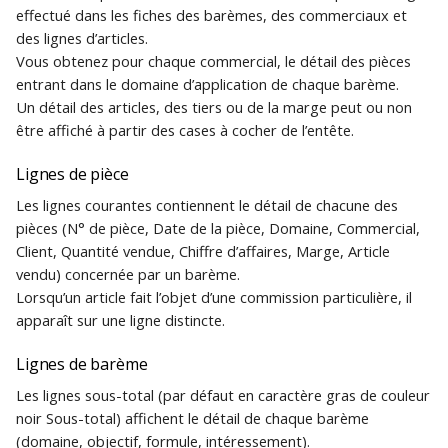
effectué dans les fiches des barèmes, des commerciaux et
Archivage de
Traduction des libellés
c
des lignes d’articles.
Création d'une base de
documents de vente
Piloter votre activité
Recherche
Vous obtenez pour chaque commercial, le détail des pièces
données Gestimum ERP
commerciale
h
Glossaires
entrant dans le domaine d’application de chaque barème.
Familles de tiers
Un détail des articles, des tiers ou de la marge peut ou non
e
Connexion à la base de
Personnalisation de
Comptabilité
être affiché à partir des cases à cocher de l’entête.
données depuis un poste
Gestimum Comptabilité
Sous-familles de tiers
client
Quitter
Lignes de pièce
Règlements clients et
Les lignes courantes contiennent le détail de chacune des
Maintenance de la base
fournisseurs
pièces (N° de pièce, Date de la pièce, Domaine, Commercial,
de données
Client, Quantité vendue, Chiffre d’affaires, Marge, Article
Saisie décentralisée des
vendu) concernée par un barème.
temps
Lorsqu’un article fait l’objet d’une commission particulière, il
apparaît sur une ligne distincte.
Statistiques de vente
Lignes de barème
Stocks
Les lignes sous-total (par défaut en caractère gras de couleur
noir Sous-total) affichent le détail de chaque barème
Transfert comptable
(domaine, objectif, formule, intéressement).