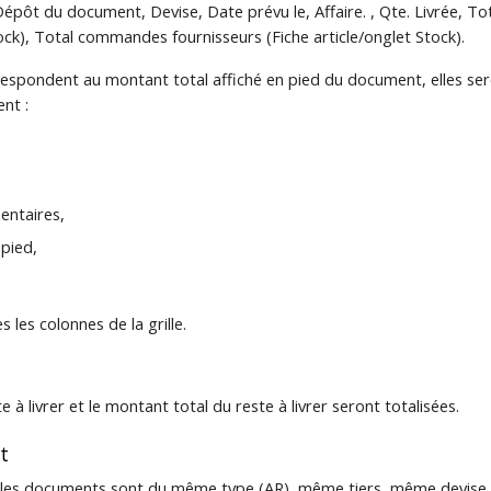
: Dépôt du document, Devise, Date prévu le, Affaire. , Qte. Livrée, 
tock), Total commandes fournisseurs (Fiche article/onglet Stock).
espondent au montant total affiché en pied du document, elles ser
nt :
entaires,
pied,
s les colonnes de la grille.
 à livrer et le montant total du reste à livrer seront totalisées.
t
 si les documents sont du même type (AR), même tiers, même devi