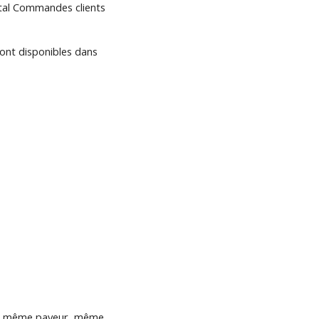
Total Commandes clients
ont disponibles dans
se, même payeur, même