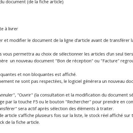
du document (de la fiche article)
e à livrer
ter et modifier le document de la ligne d’article avant de transfére
s vous permettra au choix de sélectionner les articles d’un seul tiers
nère un nouveau document "Bon de réception" ou "Facture" regroup
quantes et non bloquantes est affiché.
upement ne sont pas respectées, le logiciel générera un nouveau d
nnuler", "Ouvrir" (la consultation et la modification du document sél
chage par la touche F5 ou le bouton "Rechercher" pour prendre en co
nsférer" sera actif après sélection des éléments à traiter.
ticle s’affiche plusieurs fois sur la liste, le stock réel affiché sur 
k de la fiche article.