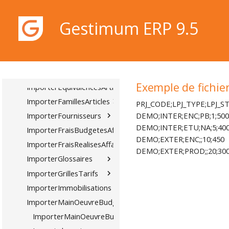
ImportContacts
ImporterDevises
Gestimum ERP 9.5
ImporterDocumentsAchat
ImporterDocumentsVente
ImporterDocumentsStock
ImporterEcritures
Gestimum ERP 9.5
Exemple de fichie
ImporterEquivalencesArticles
ImporterFamillesArticles
PRJ_CODE;LPJ_TYPE;LPJ_S
DEMO;INTER;ENC;PB;1;500
ImporterFournisseurs
DEMO;INTER;ETU;NA;5;40
ImporterFraisBudgetesAffaires
DEMO;EXTER;ENC;;10;450
ImporterFraisRealisesAffaires
DEMO;EXTER;PROD;;20;30
ImporterGlossaires
ImporterGrillesTarifs
ImporterImmobilisations
ImporterMainOeuvreBudgeteeAffaires
ImporterMainOeuvreBudgeteeAffaires