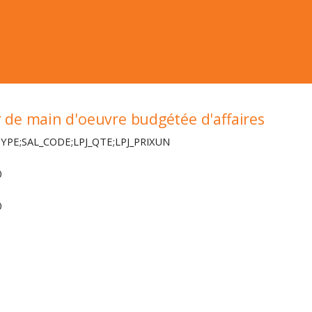
r de main d'oeuvre budgétée d'affaires
TYPE;SAL_CODE;LPJ_QTE;LPJ_PRIXUN
0
0