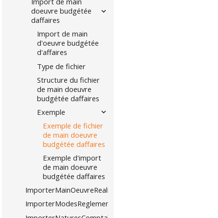
Import de main
doeuvre budgétée
daffaires
Import de main
d'oeuvre budgétée
d'affaires
Type de fichier
Structure du fichier
de main doeuvre
budgétée daffaires
Exemple
Exemple de fichier
de main doeuvre
budgétée daffaires
Exemple d'import
de main doeuvre
budgétée daffaires
ImporterMainOeuvreRealiseeAffaires
ImporterModesReglements
ImporterNaturesComptables