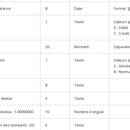
héance
8
Date
Format :
1
Texte
Valeurs p
D : Débit
C : Crédit
20
Montant
Séparateu
gne
1
Texte
Valeurs p
S : Simul
N : Norma
8
Texte
 devise
3
Texte
 devise : 1.00000000
10
Nombre à virgule
on des montants : ED-
3
Texte