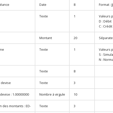
héance
Date
8
Format :
Texte
1
Valeurs p
D : Débit
C : Crédit
Montant
20
Séparateu
gne
Texte
1
Valeurs p
S : Simul
N : Norma
Texte
8
 devise
Texte
3
 devise : 1.00000000
Nombre à virgule
10
on des montants : ED-
Texte
3