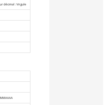
r décimal : Virgule
 JJMMAAAA