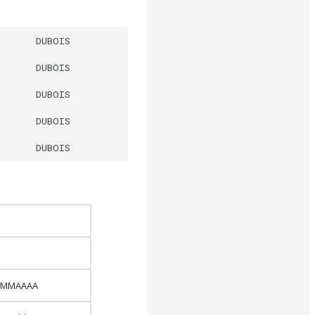
      DUBOIS                                09042015D   
      DUBOIS                                        C   
      DUBOIS                                        C   
      DUBOIS                                        C   
 JJMMAAAA