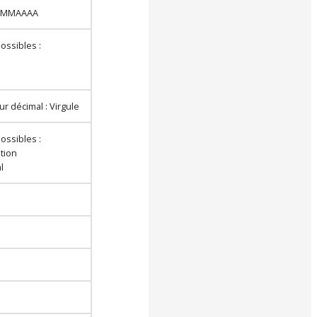
 JJMMAAAA
ossibles :
r décimal : Virgule
ossibles :
ation
l