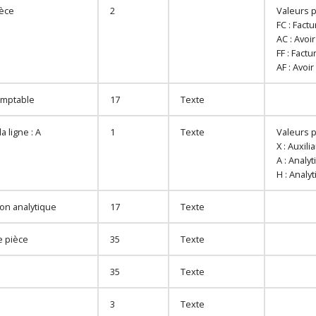
ièce
2
Valeurs p
FC : Factu
AC : Avoir
FF : Fact
AF : Avoi
mptable
17
Texte
a ligne : A
1
Texte
Valeurs p
X : Auxilia
A : Analy
H : Analy
on analytique
17
Texte
 pièce
35
Texte
35
Texte
3
Texte