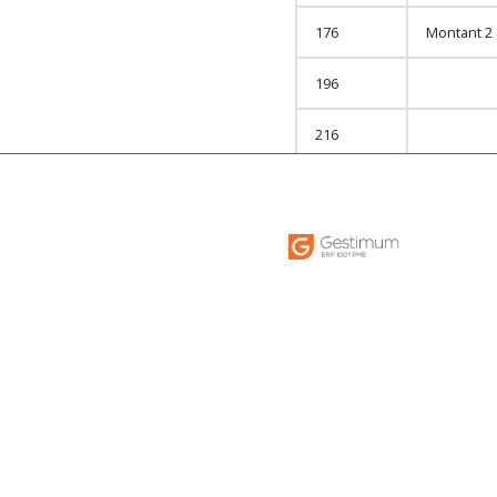
176
Montant 2
196
216
219
Code plan 
221