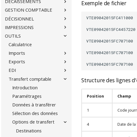
DÉCAISSEMENTS
Exemple de fichier
GESTION COMPTABLE
VTE09042015FC411000 
DÉCISIONNEL
IMPRESSIONS
VTE09042015FC4457220
OUTILS
VTE09042015FC707100 
Calculatrice
VTE09042015FC707100 
Imports
Exports
EDI
Transfert comptable
Structure des lignes d'
Introduction
Paramétrages
Position
Champ
Données à transférer
1
Code jour
Sélection des données
Options de transfert
4
Date de la 
Destinations