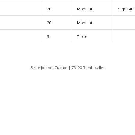
20
Montant
Séparateu
20
Montant
3
Texte
analytique
2
Texte
2
Texte
5 rue Joseph Cugnot | 78120 Rambouillet