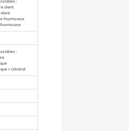
ossibles :
re client
 client
ure fournisseur
r fournisseur
ossibles :
ire
tique
tique + Général