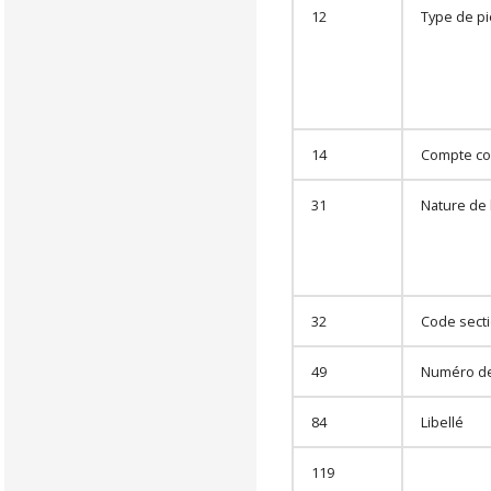
12
Type de p
14
Compte co
31
Nature de l
32
Code secti
49
Numéro de
84
Libellé
119