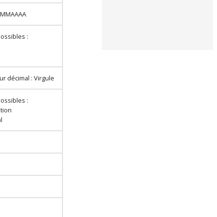
 JJMMAAAA
ossibles :
r décimal : Virgule
ossibles :
ation
l