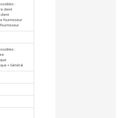
ossibles :
re client
 client
ure fournisseur
r fournisseur
ossibles :
ire
tique
tique + Général