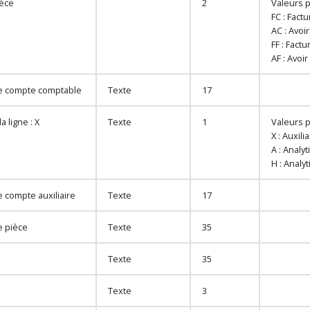
ièce
2
Valeurs p
FC : Factu
AC : Avoir
FF : Fact
AF : Avoi
 compte comptable
Texte
17
a ligne : X
Texte
1
Valeurs p
X : Auxilia
A : Analy
H : Analy
 compte auxiliaire
Texte
17
 pièce
Texte
35
Texte
35
Texte
3