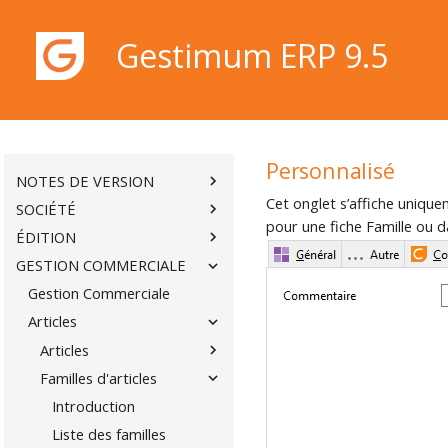
Gestimum ERP 9.5
BIENVENUE
CONDITIONS DE LICENCE DE
D'UTILISATION
INSTALLATION
Gestimum ERP 9.5
Personnalisé
NOTES DE VERSION
Cet onglet s’affiche unique
SOCIÉTÉ
pour une fiche Famille ou d
ÉDITION
GESTION COMMERCIALE
Gestion Commerciale
Articles
Articles
Familles d'articles
Introduction
Liste des familles