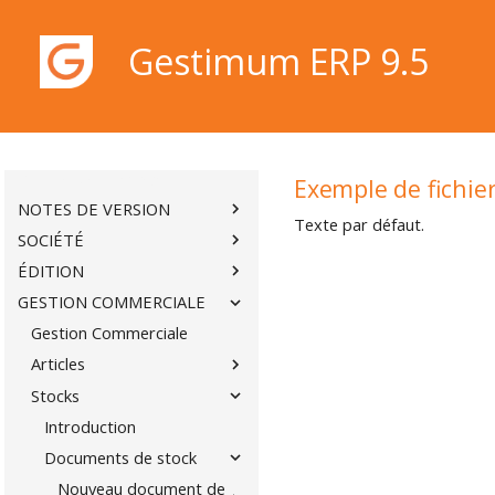
Gestimum ERP 9.5
BIENVENUE
CONDITIONS DE LICENCE DE
D'UTILISATION
INSTALLATION
Gestimum ERP 9.5
Exemple de fichie
NOTES DE VERSION
Texte par défaut.
SOCIÉTÉ
ÉDITION
GESTION COMMERCIALE
Gestion Commerciale
Articles
Stocks
Introduction
Documents de stock
Nouveau document de