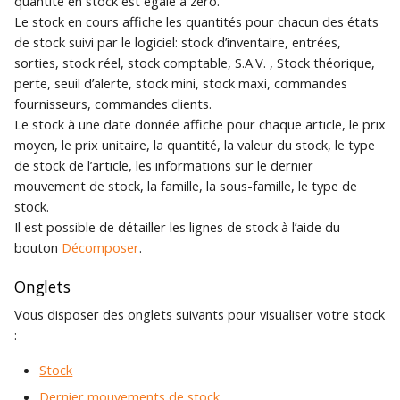
quantité en stock est égale à zéro.
Archivage de
Traduction des libellés
Le stock en cours affiche les quantités pour chacun des états
c
Création d'une base de
documents de vente
Piloter votre activité
Recherche
de stock suivi par le logiciel: stock d’inventaire, entrées,
données Gestimum ERP
commerciale
sorties, stock réel, stock comptable, S.A.V. , Stock théorique,
h
Glossaires
perte, seuil d’alerte, stock mini, stock maxi, commandes
Familles de tiers
e
Connexion à la base de
fournisseurs, commandes clients.
Personnalisation de
Comptabilité
données depuis un poste
Le stock à une date donnée affiche pour chaque article, le prix
Gestimum Comptabilité
Sous-familles de tiers
client
moyen, le prix unitaire, la quantité, la valeur du stock, le type
Quitter
de stock de l’article, les informations sur le dernier
Règlements clients et
mouvement de stock, la famille, la sous-famille, le type de
Maintenance de la base
fournisseurs
stock.
de données
Il est possible de détailler les lignes de stock à l’aide du
Saisie décentralisée des
bouton
Décomposer
.
temps
Onglets
Statistiques de vente
Vous disposer des onglets suivants pour visualiser votre stock
:
Stocks
Stock
Transfert comptable
Dernier mouvements de stock