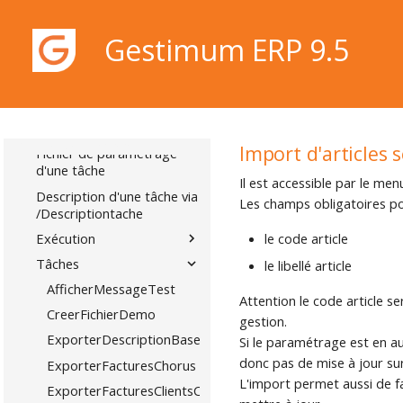
Présentation
Imports et Exports
Gestimum ERP 9.5
Tâches en ligne de
commande
Présentation
Tâches disponibles
Gestimum ERP 9.5
Import d'articles 
Fichier de paramétrage
d'une tâche
Il est accessible par le me
Description d'une tâche via
Les champs obligatoires pou
/Descriptiontache
le code article
Exécution
Tâches
le libellé article
AfficherMessageTest
Attention le code article s
CreerFichierDemo
gestion.
ExporterDescriptionBaseDonnees
Si le paramétrage est en au
donc pas de mise à jour sur 
ExporterFacturesChorus
L'import permet aussi de fai
ExporterFacturesClientsCSV