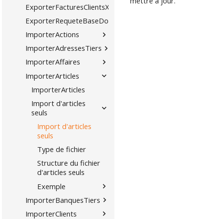
mettre à jour.
ExporterFacturesClientsXML
ExporterRequeteBaseDonnees
ImporterActions
ImporterAdressesTiers
ImporterAffaires
ImporterArticles
ImporterArticles
Import d'articles
seuls
Import d'articles
seuls
Type de fichier
Structure du fichier
d'articles seuls
Exemple
ImporterBanquesTiers
ImporterClients