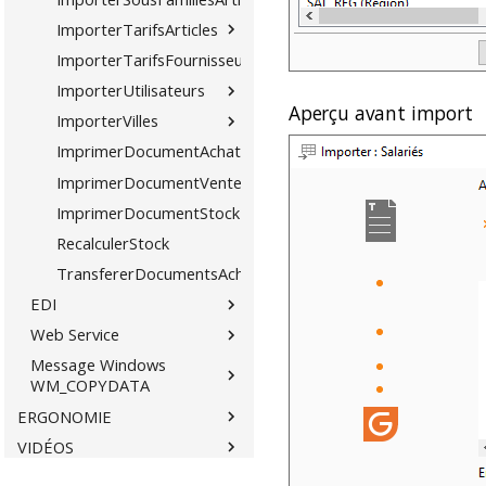
ImporterTarifsArticles
ImporterTarifsFournisseursArticles
ImporterUtilisateurs
Aperçu avant import
ImporterVilles
ImprimerDocumentAchat
ImprimerDocumentVente
ImprimerDocumentStock
RecalculerStock
TransfererDocumentsAchVte
EDI
Web Service
Message Windows
WM_COPYDATA
ERGONOMIE
VIDÉOS