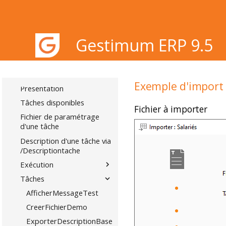
?
G-CHANGE
Présentation
Gestimum ERP 9.5
Imports et Exports
Tâches en ligne de
commande
Gestimum ERP 9.5
Exemple d'import 
Présentation
Tâches disponibles
Fichier à importer
Fichier de paramétrage
d'une tâche
Description d'une tâche via
/Descriptiontache
Exécution
Tâches
AfficherMessageTest
CreerFichierDemo
ExporterDescriptionBaseDonnees