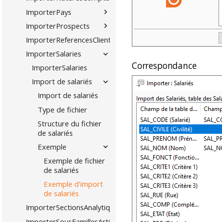
ImporterPays
ImporterProspects
ImporterReferencesClientsArticles
ImporterSalaries
Correspondance
ImporterSalaries
Import de salariés
Import de salariés
Type de fichier
Structure du fichier
de salariés
Exemple
Exemple de fichier
de salariés
Exemple d'import
de salariés
ImporterSectionsAnalytiques
ImporterSousFamillesArticles