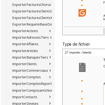
ExporterFacturesChorus
ExporterFacturesClientsCSV
ExporterFacturesClientsXML
ExporterRequeteBaseDonnees
ImporterActions
ImporterAdressesTiers
Type de fichier
ImporterAffaires
ImporterArticles
ImporterBanquesTiers
ImporterClients
ImporterCommerciaux
ImporterComptes
ImporterComptesReporting
ImporterComposantsNomenclatures
ImportContacts
ImporterDevises