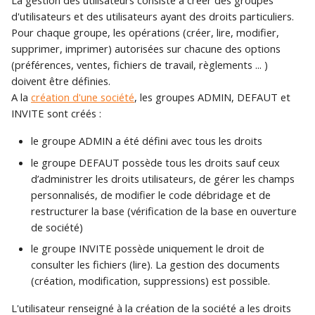
La gestion des utilisateurs consiste à créer des groupes
Mode Fiche
d'utilisateurs et des utilisateurs ayant des droits particuliers.
c
Création d'une base de
Piloter votre activité
Pour chaque groupe, les opérations (créer, lire, modifier,
données Gestimum ERP
commerciale
supprimer, imprimer) autorisées sur chacune des options
h
(préférences, ventes, fichiers de travail, règlements ... )
e
Connexion à la base de
doivent être définies.
Personnalisation de
données depuis un poste
A la
création d'une société
, les groupes ADMIN, DEFAUT et
Gestimum Comptabilité
INVITE sont créés :
client
Règlements clients et
le groupe ADMIN a été défini avec tous les droits
Maintenance de la base
fournisseurs
le groupe DEFAUT possède tous les droits sauf ceux
de données
d’administrer les droits utilisateurs, de gérer les champs
Saisie décentralisée des
personnalisés, de modifier le code débridage et de
temps
restructurer la base (vérification de la base en ouverture
de société)
Statistiques de vente
le groupe INVITE possède uniquement le droit de
consulter les fichiers (lire). La gestion des documents
Stocks
(création, modification, suppressions) est possible.
Transfert comptable
L'utilisateur renseigné à la création de la société a les droits