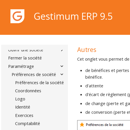
D'UTILISATION
INSTALLATION
Gestimum ERP 9.5
NOTES DE VERSION
SOCIÉTÉ
Menu Société
Nouvelle société
Gestimum ERP 9.5
Autres
Ouvrir une société
Fermer la société
Cet onglet vous permet de s
Paramétrage
de bénéfices et pertes 
Préférences de société
bénéfice.
Préférences de la société
d'attente
Coordonnées
d'écart de règlement (
Logo
de change (perte et ga
Identité
de conversion (perte e
Exercices
Comptabilité