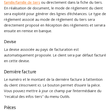
famille/famille de tiers
ou directement dans la fiche du tiers.
Archivage de
Traduction des libellés
En réalisation de document, le mode de règlement du client
c
Création d'une base de
documents de vente
Piloter votre activité
Seuil de relance
sera exploité pour générer des lignes d’échéances. Le type de
données Gestimum ERP
commerciale
h
Glossaires
règlement associé au mode de règlement du tiers sera
Risque
directement proposé en Réception des règlements et servira
e
Connexion à la base de
Personnalisation de
Comptabilité
ensuite en remise en banque.
données depuis un poste
Gestimum Comptabilité
client
Devise
Quitter
Règlements clients et
La devise associée au pays de facturation est
Maintenance de la base
fournisseurs
automatiquement proposée. Le client sera par défaut facturé
de données
en cette devise.
Saisie décentralisée des
Dernière facture
temps
Le numéro et le montant de la dernière facture à l’attention
Statistiques de vente
du client s’inscrivent ici. Le bouton permet d’ouvrir la pièce.
Vous pouvez mettre à jour ce champ par l’intermédiaire du
Stocks
"recalcul des infos tiers" du menu Outils.
Pièces
Transfert comptable