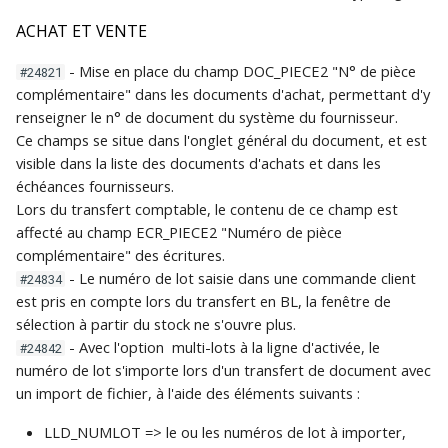
BANCAIRE
Traduction des libellés
ACHAT ET VENTE
c
Création d'une base de
Piloter votre activité
données Gestimum ERP
commerciale
SOLDES INTERMÉDIAIRES
h
- Mise en place du champ DOC_PIECE2 "N° de pièce
Glossaires
#24821
complémentaire" dans les documents d'achat, permettant d'y
DE GESTION (SIG)
e
Connexion à la base de
renseigner le n° de document du système du fournisseur.
Personnalisation de
Comptabilité
données depuis un poste
Ce champs se situe dans l'onglet général du document, et est
Gestimum Comptabilité
IMPORT BANCAIRE &
client
visible dans la liste des documents d'achats et dans les
RAPPROCHEMENT
Quitter
échéances fournisseurs.
Règlements clients et
Lors du transfert comptable, le contenu de ce champ est
Maintenance de la base
fournisseurs
affecté au champ ECR_PIECE2 "Numéro de pièce
de données
complémentaire" des écritures.
Saisie décentralisée des
- Le numéro de lot saisie dans une commande client
#24834
temps
est pris en compte lors du transfert en BL, la fenêtre de
sélection à partir du stock ne s'ouvre plus.
Statistiques de vente
- Avec l'option multi-lots à la ligne d'activée, le
#24842
numéro de lot s'importe lors d'un transfert de document avec
Stocks
un import de fichier, à l'aide des éléments suivants :
LLD_NUMLOT => le ou les numéros de lot à importer,
Transfert comptable