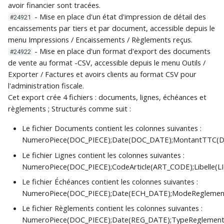
postes clients
30/06/2020
Version 7.0.2 build 772 du
SQL Server
données
échéance
une autre
Remises à lescompte
statistiques
Rapport de clôture
IMPORTS / EXPORTS
limpression
base de données
Réorganiser les fenêtres
www.gestimum.com
Rapport de traitement
Ecritures comptables
Import
Comptes de reporting
Immobilisations de A à Z
comptable
avoir financier sont tracées.
i
31/01/2018
Listes
annuelle
Restauration complète
Débrider mon ERP
Grilles de tarifs et
Utilisateurs
Impression d'un relevé de
Effets
Impression des devises
Outils
Exemple d'utilisation
- Mise en place d'un état d'impression de détail des
#24921
o
Installation de Microsoft
Paramétrage du serveur
Impression de la liste des
promotions
Avis dencaissement
STOCKS
Annuler
factures
Ergonomie et
Listes
Ergonomie
Résultat du transfert
encaissements par tiers et par document, accessible depuis le
SQL Server Express en
Version 7.0.1 build 771 du
Microsoft SQL Server
échéances
Sauvegarde et
Exemple de rapport -
Maintenance de la base
personnalisation
Gestimum Gestion
Commerciaux
Outils
Impressions
Pack Décisionnel
menu Impressions / Encaissements / Règlements reçus.
n
français
19/01/2018
restauration
Clôture
de données
Avis descompte
Comptable
- Mise en place d'un format d'export des documents
TIERS
Couper
Affaires
Ergonomie de Gestimum
#24922
d
de vente au format -CSV, accessible depuis le menu Outils /
Comptabilité
Devises
Devises de A à Z
Exporter / Factures et avoirs clients au format CSV pour
Installation de Microsoft
Version 7.0.0 build 766 du
ReportBuilder
Regénérer les écritures
AFFAIRES
Copier
e
l'administration fiscale.
SQL Server Management
28/11/2017
dà-nouveaux
G-Change
Mode de règlements
Les devises
Cet export crée 4 fichiers : documents, lignes, échéances et
l
Studio (SSMS)
EDI CHORUS
Coller
règlements ; Structurés comme suit :
Comment faire ?
Grilles de tarifs et
Frais
Devise d'un journal ou
a
Configuration du
promotions
G-CHANGE
Précédent
d'un compte
Le fichier Documents contient les colonnes suivantes :
r
serveur après
Transporteurs
NumeroPiece(DOC_PIECE);Date(DOC_DATE);MontantTTC(
linstallation
Immobilisations
ANALYTIQUE
Suivant
Devise d'un tiers
e
Le fichier Lignes contient les colonnes suivantes :
Dépôts
NumeroPiece(DOC_PIECE);CodeArticle(ART_CODE);Libelle(L
c
Installation de Gestimum
Import de relevés
DÉCLARATION DE TVA
Actualiser
Prix en devise
Le fichier Échéances contient les colonnes suivantes :
ERP
bancaires et
Villes
h
NumeroPiece(DOC_PIECE);Date(ECH_DATE);ModeReglemen
rapprochement
ÉCRITURES
Ouvrir la liste
Conversion de devise
e
Déploiement rapide de
Le fichier Règlements contient les colonnes suivantes :
Pays
NumeroPiece(DOC_PIECE);Date(REG_DATE);TypeReglemen
Gestimum
Natures comptables
RAPPROCHEMENT
r