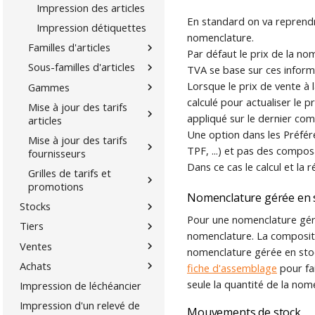
Impression des articles
En standard on va reprendr
Impression détiquettes
nomenclature.
Familles d'articles
Par défaut le prix de la no
Sous-familles d'articles
TVA se base sur ces inform
Lorsque le prix de vente à
Gammes
calculé pour actualiser le
Mise à jour des tarifs
appliqué sur le dernier co
articles
Une option dans les Préfé
Mise à jour des tarifs
TPF, ...) et pas des compos
fournisseurs
Dans ce cas le calcul et la 
Grilles de tarifs et
promotions
Nomenclature gérée en 
Stocks
Pour une nomenclature géré
Tiers
nomenclature. La compositio
Ventes
nomenclature gérée en stoc
Achats
fiche d'assemblage
pour fa
seule la quantité de la nom
Impression de léchéancier
Impression d'un relevé de
Mouvements de stock