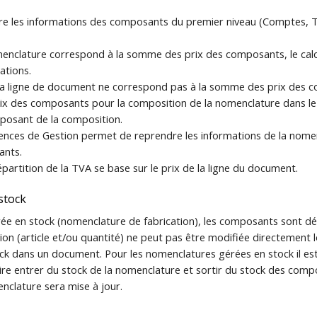
e les informations des composants du premier niveau (Comptes, TVA
menclature correspond à la somme des prix des composants, le calcul
ations.
 la ligne de document ne correspond pas à la somme des prix des c
 prix des composants pour la composition de la nomenclature dans l
mposant de la composition.
rences de Gestion permet de reprendre les informations de la nom
ants.
répartition de la TVA se base sur le prix de la ligne du document.
stock
e en stock (nomenclature de fabrication), les composants sont déc
n (article et/ou quantité) ne peut pas être modifiée directement lor
k dans un document. Pour les nomenclatures gérées en stock il est
ire entrer du stock de la nomenclature et sortir du stock des compo
enclature sera mise à jour.