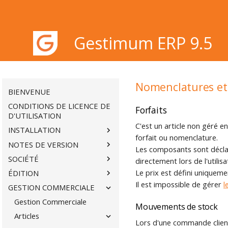
Gestimum ERP 9.5
Gestimum ERP 9.5
Nomenclatures et 
BIENVENUE
CONDITIONS DE LICENCE DE
Forfaits
D'UTILISATION
C'est un article non géré e
INSTALLATION
forfait ou nomenclature.
NOTES DE VERSION
Les composants sont déclar
SOCIÉTÉ
directement lors de l'utili
Le prix est défini uniqueme
ÉDITION
Il est impossible de gérer
l
GESTION COMMERCIALE
Gestion Commerciale
Mouvements de stock
Articles
Lors d'une commande clien