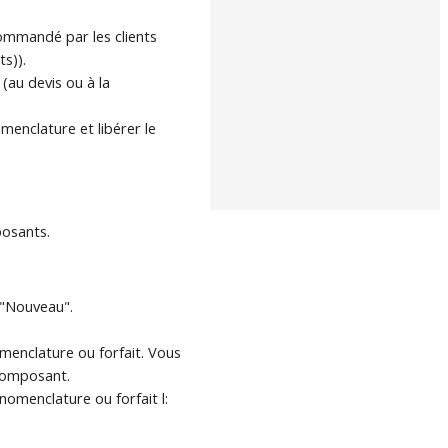
ommandé par les clients
s)).
(au devis ou à la
omenclature et libérer le
posants.
s "Nouveau".
omenclature ou forfait. Vous
 composant.
nomenclature ou forfait l: