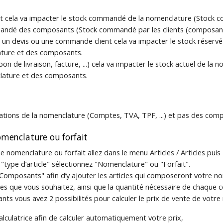
t cela va impacter le stock commandé de la nomenclature (Stock c
mmandé des composants (Stock commandé par les clients (composant
 un devis ou une commande client cela va impacter le stock réservé 
ture et des composants.
bon de livraison, facture, ...) cela va impacter le stock actuel de la n
clature et des composants.
ations de la nomenclature (Comptes, TVA, TPF, ...) et pas des com
nomenclature ou forfait
pe nomenclature ou forfait allez dans le menu Articles / Articles pui
"type d’article" sélectionnez "Nomenclature" ou "Forfait".
 "Composants" afin d’y ajouter les articles qui composeront votre n
cles que vous souhaitez, ainsi que la quantité nécessaire de chaque
ts vous avez 2 possibilités pour calculer le prix de vente de votre 
 calculatrice afin de calculer automatiquement votre prix,