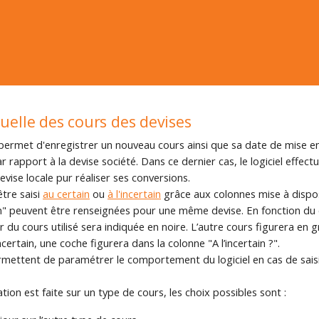
uelle des cours des devises
 permet d'enregistrer un nouveau cours ainsi que sa date de mise en
r rapport à la devise société. Dans ce dernier cas, le logiciel effec
devise locale pur réaliser ses conversions.
être saisi
au certain
ou
à l'incertain
grâce aux colonnes mise à dispos
ain" peuvent être renseignées pour une même devise. En fonction du 
ur du cours utilisé sera indiquée en noire. L’autre cours figurera en gri
ncertain, une coche figurera dans la colonne "A l’incertain ?".
rmettent de paramétrer le comportement du logiciel en cas de saisie
ion est faite sur un type de cours, les choix possibles sont :