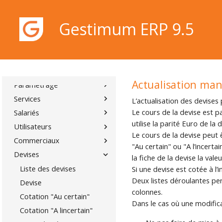
NOTES DE VERSION
SOCIÉTÉ
Gestimum ERP 9.5
Menu Société
Nouvelle société
Ouvrir une société
Fermer la société
Gestimum ERP 9.5
Actualisation man
Paramétrage
Services
L’actualisation des devises
Le cours de la devise est pa
Salariés
utilise la parité Euro de la 
Utilisateurs
Le cours de la devise peut 
Commerciaux
"Au certain" ou "A l’incert
Devises
la fiche de la devise la vale
Liste des devises
Si une devise est cotée à l’i
Deux listes déroulantes pe
Devise
colonnes.
Cotation "Au certain"
Dans le cas où une modificat
Cotation "A lincertain"