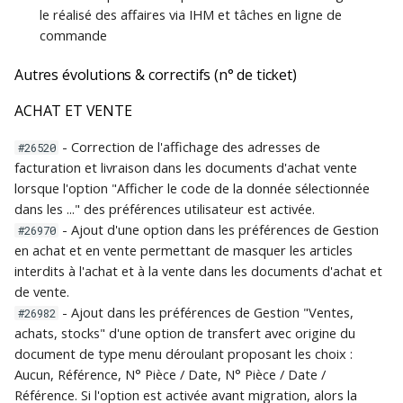
postes clients
Version 8.3.0 build 852 du
Version 7.0.2 build 772 du
SQL Server
données
échéance
COMPTABLE
une autre
Remises à lescompte
statistiques
Rapport de clôture
limpression
base de données
Réorganiser les fenêtres
www.gestimum.com
Rapport de traitement
Ecritures comptables
Import
Comptes de reporting
Immobilisations de A à Z
comptable
i
le réalisé des affaires via IHM et tâches en ligne de
01/07/2019
31/01/2018
Listes
annuelle
Restauration complète
Débrider mon ERP
Grilles de tarifs et
Utilisateurs
Impression d'un relevé de
Effets
Impression des devises
Outils
Exemple d'utilisation
commande
o
Installation de Microsoft
Paramétrage du serveur
Impression de la liste des
AFFAIRES
promotions
Avis dencaissement
Annuler
factures
Ergonomie et
Listes
Ergonomie
Résultat du transfert
SQL Server Express en
Version 8.2.0 build 836 du
Version 7.0.1 build 771 du
Microsoft SQL Server
échéances
Sauvegarde et
Exemple de rapport -
Maintenance de la base
personnalisation
Gestimum Gestion
Commerciaux
Outils
Impressions
Pack Décisionnel
Autres évolutions & correctifs (n° de ticket)
n
français
01/04/2019
19/01/2018
restauration
Clôture
de données
G-CHANGE
Avis descompte
Comptable
Couper
Affaires
Ergonomie de Gestimum
ACHAT ET VENTE
d
Comptabilité
Devises
Devises de A à Z
Installation de Microsoft
Version 8.1.0 build 822 du
Version 7.0.0 build 766 du
ReportBuilder
Regénérer les écritures
BUDGET
Copier
e
- Correction de l'affichage des adresses de
#26520
SQL Server Management
10/01/2019
28/11/2017
dà-nouveaux
G-Change
Mode de règlements
Les devises
facturation et livraison dans les documents d'achat vente
l
Studio (SSMS)
IMPORTS
Coller
lorsque l'option "Afficher le code de la donnée sélectionnée
Version 8.0.0 build 821 du
Comment faire ?
Grilles de tarifs et
Frais
Devise d'un journal ou
a
dans les ..." des préférences utilisateur est activée.
Configuration du
18/12/2018
promotions
Précédent
d'un compte
- Ajout d'une option dans les préférences de Gestion
#26970
r
serveur après
Transporteurs
en achat et en vente permettant de masquer les articles
linstallation
Immobilisations
Suivant
Devise d'un tiers
interdits à l'achat et à la vente dans les documents d'achat et
e
de vente.
Dépôts
c
Installation de Gestimum
- Ajout dans les préférences de Gestion "Ventes,
Import de relevés
Actualiser
Prix en devise
#26982
ERP
achats, stocks" d'une option de transfert avec origine du
bancaires et
Villes
h
document de type menu déroulant proposant les choix :
rapprochement
Ouvrir la liste
Conversion de devise
e
Aucun, Référence, N° Pièce / Date, N° Pièce / Date /
Déploiement rapide de
Pays
Référence. Si l'option est activée avant migration, alors la
Gestimum
Natures comptables
r