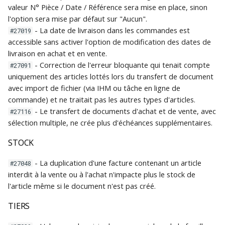
valeur N° Pièce / Date / Référence sera mise en place, sinon
Traduction des libellés
c
l'option sera mise par défaut sur "Aucun".
Création d'une base de
Piloter votre activité
- La date de livraison dans les commandes est
#27019
données Gestimum ERP
commerciale
h
Glossaires
accessible sans activer l'option de modification des dates de
livraison en achat et en vente.
e
Connexion à la base de
Personnalisation de
Comptabilité
- Correction de l'erreur bloquante qui tenait compte
#27091
données depuis un poste
Gestimum Comptabilité
uniquement des articles lottés lors du transfert de document
client
Quitter
avec import de fichier (via IHM ou tâche en ligne de
Règlements clients et
commande) et ne traitait pas les autres types d'articles.
Maintenance de la base
fournisseurs
- Le transfert de documents d'achat et de vente, avec
#27116
de données
sélection multiple, ne crée plus d'échéances supplémentaires.
Saisie décentralisée des
STOCK
temps
- La duplication d'une facture contenant un article
#27048
Statistiques de vente
interdit à la vente ou à l'achat n'impacte plus le stock de
l'article même si le document n'est pas créé.
Stocks
TIERS
Transfert comptable