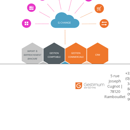
+3
5 rue
(0)
Joseph
3
Cugnot |
8
78120
0
Rambouillet
9